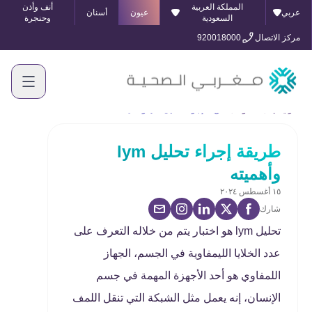
المملكة العربية
أنف وأذن
عربي
عيون
أسنان
السعودية
وحنجرة
مركز الاتصال
920018000
الرئيسية
المدونة
طريقة إجراء تحليل lym وأهميته
طريقة إجراء تحليل lym
وأهميته
١٥ أغسطس ٢٠٢٤
شارك
تحليل lym هو اختبار يتم من خلاله التعرف على
عدد الخلايا الليمفاوية في الجسم، الجهاز
اللمفاوي هو أحد الأجهزة المهمة في جسم
الإنسان، إنه يعمل مثل الشبكة التي تنقل اللمف