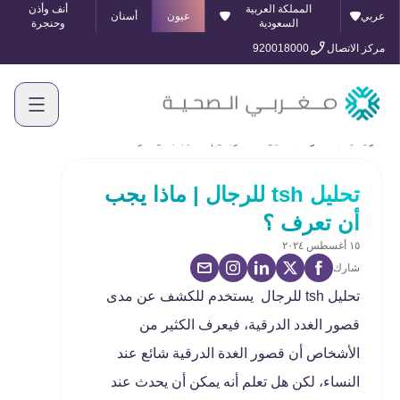
المملكة العربية
أنف وأذن
عربي
عيون
أسنان
السعودية
وحنجرة
مركز الاتصال
920018000
الرئيسية
المدونة
تحليل tsh للرجال | ماذا يجب أن تعرف ؟
تحليل tsh للرجال | ماذا يجب
أن تعرف ؟
١٥ أغسطس ٢٠٢٤
شارك
تحليل tsh للرجال يستخدم للكشف عن مدى
قصور الغدد الدرقية، فيعرف الكثير من
الأشخاص أن قصور الغدة الدرقية شائع عند
النساء، لكن هل تعلم أنه يمكن أن يحدث عند