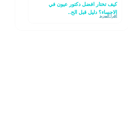
كيف تختار افضل دكتور عيون في
الاحساء؟ دليل قبل الح..
اقرأ المزيد