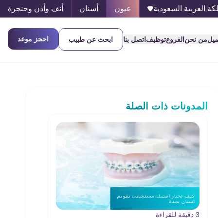
كة العربية السعودية
عيون
أسنان
أنف وأذن وحنجرة
احجز موعد
ميل
من نحن
الفروع
توظيف
اتصل بنا
ابحث عن طبيب
المدونات ذات الصلة
3 دقيقة للقراءة