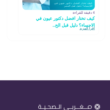
4 دقيقة للقراءة
كيف تختار افضل دكتور عيون في
الاحساء؟ دليل قبل الح..
اقرأ المزيد