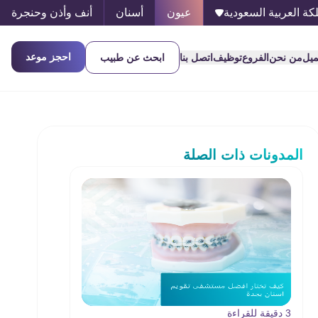
كة العربية السعودية
عيون
أسنان
أنف وأذن وحنجرة
احجز موعد
ميل
من نحن
الفروع
توظيف
اتصل بنا
ابحث عن طبيب
المدونات ذات الصلة
3 دقيقة للقراءة