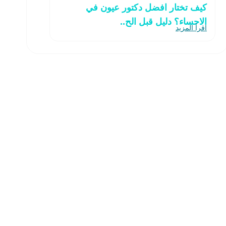
كيف تختار افضل دكتور عيون في
الاحساء؟ دليل قبل الح..
اقرأ المزيد