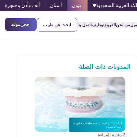
كة العربية السعودية
عيون
أسنان
أنف وأذن وحنجرة
احجز موعد
ميل
من نحن
الفروع
توظيف
اتصل بنا
ابحث عن طبيب
المدونات ذات الصلة
3 دقيقة للقراءة