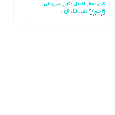
كيف تختار افضل دكتور عيون في
الاحساء؟ دليل قبل الح..
اقرأ المزيد