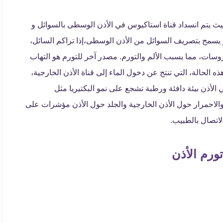
حيث يتم انسداد قناة استاكيوس في الأذن الوسطى بالسوائل و
بوب Eustachian الأذن بالحنجرة و يسمح بتصريف السوائل من الأذن الوسطى،إذا تراكم السائل،
روسات، مما يسبب الألم والتورم. مصدر آخر للتورم هو التهاب
ذه الحالة، التي تنتج عن دخول الماء إلى قناة الأذن الخارجية،
الأذن بيئة دافئة ورطبة تشجع على نمو البكتيريا مثل
الحمى والاحمرار حول الأذن الخارجية والجلد حول الأذن مؤشرات على
لاتصال بالطبيب.
ورم الأذن