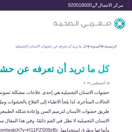
مركز الاتصال
920018000
الرئيسية
المدونة
كل ما تريد أن تعرفه عن حشوات الاسنان التجميلية
كل ما تريد أن تعرفه عن حشو
١٥ أغسطس ٢٠٢٤
حشوات الاسنان التجميلية هي إحدى علاجات مشكلة تسوس ا
الحالات المتأخرة، لذا يلجأ الاطباء إلى العلاج بالحشوات 
طريق حشوات الأسنان لترميم السن وإعادة شكله الطبيعي وا
الاسنان التجميلية لا تظل في الفم دائمًا، وفي هذا الم
وأنواعها وطرق استخدامها. https://www.youtube.com/watch?v=H11PZS09zBc