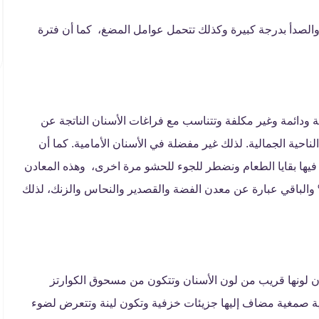
والصدأ بدرجة كبيرة وكذلك تتحمل عوامل المضغ، كما أن فترة
ية ودائمة وغير مكلفة وتتناسب مع فراغات الأسنان الناتجة عن
الناحية الجمالية. لذلك غير مفضلة في الأسنان الأمامية. كما أن
فيها بقايا الطعام ونضطر للجوء للحشو مرة اخرى، وهذه المعادن
ة معًا بحيث يكون نصفها زئبق بنسبة تصل إلى 50 % والباقي عبارة عن معدن الفضة والقصدير والنحاس والزنك، لذلك
ن لونها قريب من لون الأسنان وتتكون من مسحوق الكوارتز
جية صمغية مضاف إليها جزيئات خزفية وتكون لينة وتتعرض لضوء