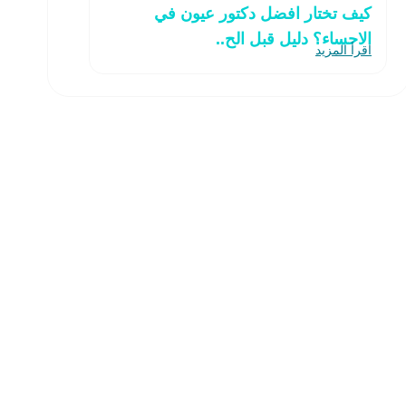
كيف تختار افضل دكتور عيون في
الاحساء؟ دليل قبل الح..
اقرأ المزيد