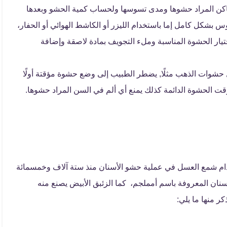
ماكن المراد حشوها ومدى تسوسها ولحساب كمية الحشو وبعدها
س بشكل كامل إما باستخدام الليزر أو الكاشط الهوائي أو الحفار،
ختيار الحشوة المناسبة وملء التجويف بمادة لاصقة وإضافة
 حشوات الذهب مثلًا, يضطر الطبيب إلى وضع حشوة مؤقتة أولًا
ت الحشوة الدائمة كذلك يمنع أي ألم في السن المراد حشوها.
دام شمع العسل في عملية حشو الأسنان منذ ستة آلاف وخمسمائة
نان المعروفة باسم أمملجم، كما الزئبق الأبيض يصنع منه
كر منها ما يلي: