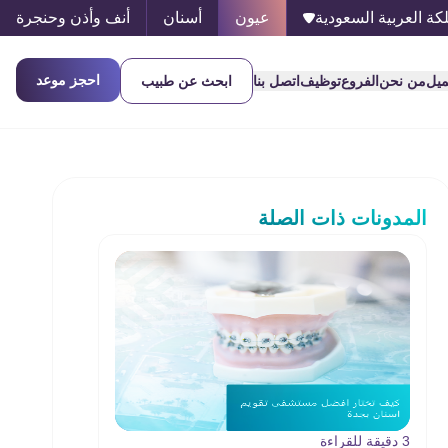
كة العربية السعودية
عيون
أسنان
أنف وأذن وحنجرة
احجز موعد
ميل
من نحن
الفروع
توظيف
اتصل بنا
ابحث عن طبيب
المدونات ذات الصلة
3 دقيقة للقراءة