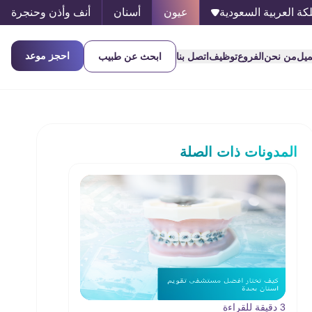
كة العربية السعودية
عيون
أسنان
أنف وأذن وحنجرة
احجز موعد
ميل
من نحن
الفروع
توظيف
اتصل بنا
ابحث عن طبيب
المدونات ذات الصلة
3 دقيقة للقراءة