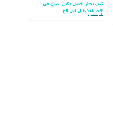
كيف تختار افضل دكتور عيون في
الاحساء؟ دليل قبل الح..
اقرأ المزيد