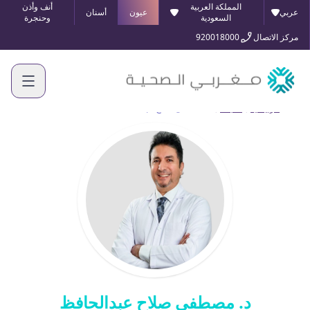
المملكة العربية
أنف وأذن
عربي
عيون
أسنان
السعودية
وحنجرة
مركز الاتصال
920018000
الرئيسية
أطبائنا
د. مصطفى صلاح عبدالحافظ
د. مصطفى صلاح عبدالحافظ