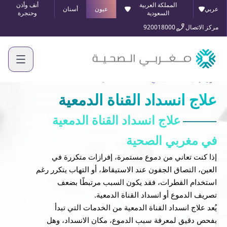
المملكة العربية
أنف وأذن
عربي
عيون
أسنان
السعودية
وحنجرة
مركز الاتصال
920018000
الرئيسية
الخدمات
علاج انسداد القناة الدمعية
علاج انسداد القناة الدمعية
علاج انسداد القناة الدمعية
في مغربي الصحية
إذا كنت تعاني من دموع مستمرة، إفرازات متكررة في
العين، التصاق الجفون عند الاستيقاظ، أو التهاب يتكرر رغم
استخدام القطرات، فقد يكون السبب مرتبطًا بضعف
تصريف الدموع أو انسداد القناة الدمعية.
يُعد علاج انسداد القناة الدمعية من الخدمات التي تبدأ
بفحص دقيق لمعرفة سبب الدموع، مكان الانسداد، وهل