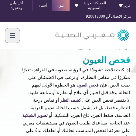
المملكة العربية
أنف وأذن
عربي
عيون
أسنان
السعودية
وحنجرة
مركز الاتصال
920018000
الرئيسية
الخدمات
فحص العيون
فحص العيون
إذا كنت تلاحظ تشوشًا في الرؤية، صعوبة في القراءة، تغيرًا
متكررًا في مقاس النظارة، أو ترغب في الاطمئنان على
صحة العين، فإن
هو الخطوة الأولى لفهم
فحص العيون
الحالة بدقة قبل اختيار أي علاج أو نظارة أو متابعة طبية.
لا يقتصر فحص العين على
أو قياس درجة
كشف النظر
النظارة فقط، بل قد يشمل حسب الحالة تقييم القرنية،
العدسة، ضغط العين، قاع العين، الشبكية، أو
تصوير الشبكية
عند الحاجة. يساعدك طبيب العيون في مستشفيات مغربي
على معرفة الفحص المناسب لحالتك أو لطفلك بناءً على