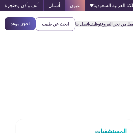
كة العربية السعودية
عيون
أسنان
أنف وأذن وحنجرة
احجز موعد
ميل
من نحن
الفروع
توظيف
اتصل بنا
ابحث عن طبيب
المستشفيات