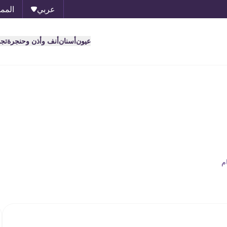
عربي
الممل
عيون
أسنان
أنف وأذن وحنجرة
تج
م