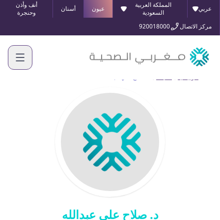
المملكة العربية
أنف وأذن
عربي
عيون
أسنان
السعودية
وحنجرة
مركز الاتصال
920018000
الرئيسية
أطبائنا
د. صلاح علي عبدالله
د. صلاح علي عبدالله