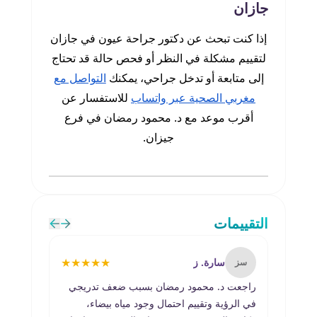
جازان
إذا كنت تبحث عن دكتور جراحة عيون في جازان
لتقييم مشكلة في النظر أو فحص حالة قد تحتاج
إلى متابعة أو تدخل جراحي، يمكنك
التواصل مع
مغربي الصحية عبر واتساب
للاستفسار عن
أقرب موعد مع د. محمود رمضان في فرع
جيزان.
التقييمات
★
★
★
★
★
سارة. ز
سز
خج
راجعت د. محمود رمضان بسبب ضعف تدريجي
طبيب م
في الرؤية وتقييم احتمال وجود مياه بيضاء،
لفحص ا