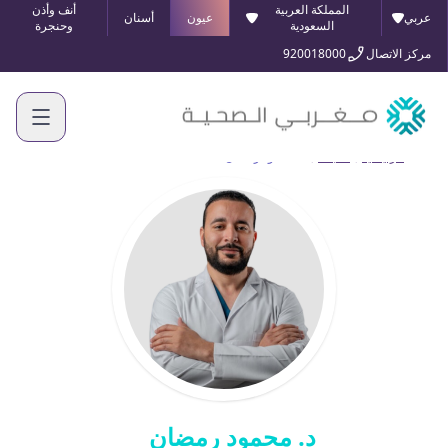
المملكة العربية
أنف وأذن
عربي
عيون
أسنان
السعودية
وحنجرة
مركز الاتصال
920018000
الرئيسية
أطبائنا
د. محمود رمضان
د. محمود رمضان