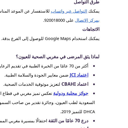
طرق التواصل
يمكنك
التواصل عبر واتساب
للاستفسار عن الموعد المن
بمركز الاتصال
على 920018000.
الاتجاهات
يمكنك استخدام Google Maps للوصول إلى الفرع بدقة.
لماذا يثق المرضى في مغربي الصحية للعيون؟
أكثر من 70 عامًا من الخبرة الطبية في تقديم الرعاية الصحية.
اعتماد JCI
ضمن معايير الجودة والسلامة الطبية.
اعتماد CBAHI
لتعزيز موثوقية الخدمات الصحية.
جوائز محلية ودولية
تعكس تميز مغربي في قطاع الر
السعودية لطب العيون، وجائزة تقدير من صاحب السمو ال
DHCA للتميز 2019.
درع 70 عامًا من الثقة
احتفالًا بمسيرة مغربي المم