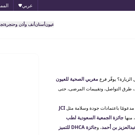
عربي
الممل
عيون
أسنان
أنف وأذن وحنجرة
تج
مغربي الصحية للعيون
الزيارة؟ يوفّر فرع
 طرق التواصل، وتقييمات المرضى، حتى
JCI
 مدعومًا باعتمادات جودة وسلامة مثل
جائزة الجمعية السعودية لطب
 منها
دالعزيز بن أحمد
جائزة DHCA للتميز
، و