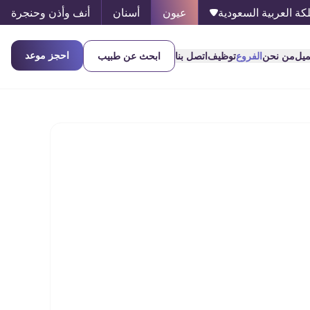
كة العربية السعودية
عيون
أسنان
أنف وأذن وحنجرة
احجز موعد
ميل
من نحن
الفروع
توظيف
اتصل بنا
ابحث عن طبيب