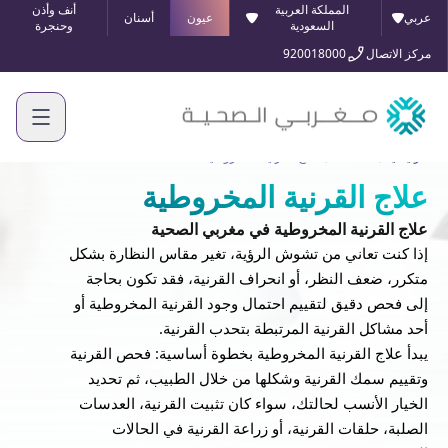
المملكة العربية
أنف وأذن
عربي
عيون
أسنان
السعودية
وحنجرة
مركز الاتصال
920018000
الرئيسية
الخدمات
علاج القرنية المخروطية
علاج القرنية المخروطية
علاج القرنية المخروطية في مغربي الصحية
إذا كنت تعاني من تشوش الرؤية، تغير مقاس النظارة بشكل
متكرر، ضعف النظر، أو انحراف القرنية، فقد تكون بحاجة
إلى فحص دقيق لتقييم احتمال وجود القرنية المخروطية أو
أحد مشاكل القرنية المرتبطة بتحدب القرنية.
يبدأ علاج القرنية المخروطية بخطوة أساسية: فحص القرنية
وتقييم سمك القرنية وشكلها من خلال الطبيب، ثم تحديد
الخيار الأنسب لحالتك، سواء كان تثبيت القرنية، العدسات
الصلبة، حلقات القرنية، أو زراعة القرنية في الحالات