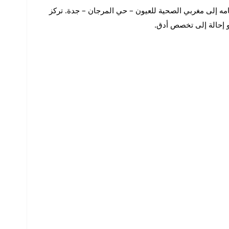
ًا في الإسكندرية حتى عام 2016، ثم انتقل إلى الرياض وواصل عمله هناك حتى عام 2021، قبل انضمامه إلى مغربي الصحية للعيون – حي المرجان – جدة. تركز
و إحالة إلى تخصص أدق.