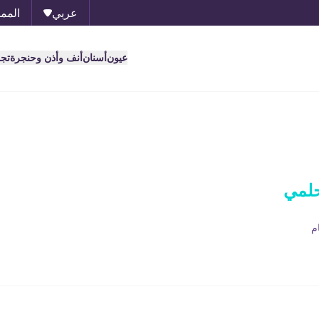
عربي
الممل
عيون
أسنان
أنف وأذن وحنجرة
تج
حلمي
م