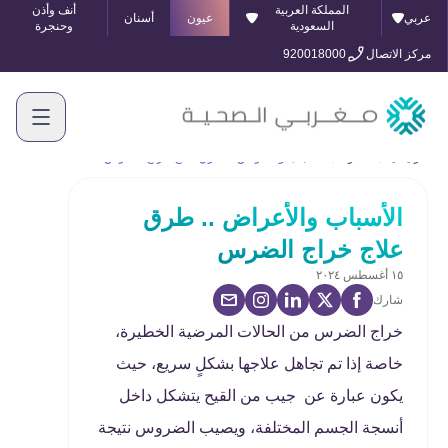
المملكة العربية
أنف وأذن
عربي
عيون
أسنان
السعودية
وحنجرة
مركز الاتصال
920018000
الرئيسية
المدونة
الأسباب والأعراض .. طرق علاج خراج الضرس
الأسباب والأعراض .. طرق
علاج خراج الضرس
١٥ أغسطس ٢٠٢٤
شارك
خراج الضرس من الحالات المرضية الخطيرة،
خاصة إذا تم تجاهل علاجها بشكلٍ سريع، حيث
يكون عبارة عن جيب من القيح يتشكل داخل
أنسجة الجسم المختلفة، ويصيب الضروس نتيجة