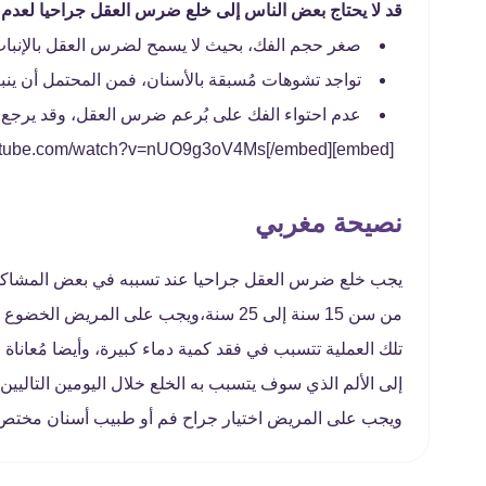
قد لا يحتاج بعض الناس إلى خلع ضرس العقل جراحيا لعدم ظ
صغر حجم الفك، بحيث لا يسمح لضرس العقل بالإنبات
تواجد تشوهات مُسبقة بالأسنان، فمن المحتمل أن ين
عدم احتواء الفك على بُرعم ضرس العقل، وقد يرجع ذل
[embed]https://www.youtube.com/watch?v=nUO9g3oV4Ms[/embed]
نصيحة مغربي
يجب خلع ضرس العقل جراحيا عند تسببه في بعض المشاكل 
من سن 15 سنة إلى 25 سنة،ويجب على الم
تلك العملية تتسبب في فقد كمية دماء كبيرة، وأيضا مُعا
إلى الألم الذي سوف يتسبب به الخلع خلال اليومين التالي
ويجب على المريض اختيار جراح فم أو طبيب أسنان مختص و