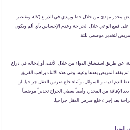
حيث يقوم جراح الفم أو طبيب الأسنان بإعطاء المريض مخدر مهدئ من خلال خط وريدي في الذراع (lV)، وتقتصر
 على قمع الوعي خلال الجراحة وعدم الإحساس بأي ألم ويكون
مريض لتخدير موضعي للثة.
ة، عن طريق استنشاق الدواء من خلال الأنف، أو إدخاله في ذراع
م يفقد المريض بعدها وعيه، وفي هذه الأثناء يراقب الفريق
ط الدم لديه، و السوائل، وأثناء خلع ضرس العقل جراحيا, لن
د الإفاقة من المخدر، وأيضاً يعطي الجراح تخديراً موضعياً
احة بعد إجراء خلع ضرس العقل جراحيا.
احيا