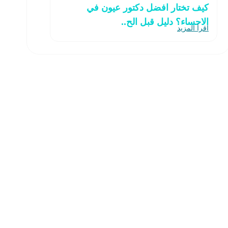
كيف تختار افضل دكتور عيون في
الاحساء؟ دليل قبل الح..
اقرأ المزيد