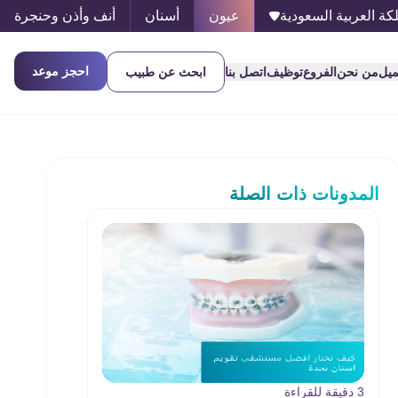
كة العربية السعودية
عيون
أسنان
أنف وأذن وحنجرة
احجز موعد
ميل
من نحن
الفروع
توظيف
اتصل بنا
ابحث عن طبيب
المدونات ذات الصلة
3 دقيقة للقراءة