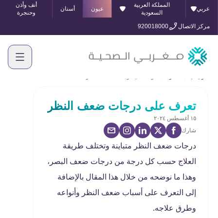
المملكة العربية
أنف وأذن
عربي
عيون
أسنان
السعودية
وحنجرة
مركز الاتصال
920018000
الرئيسية
المدونة
تعرف على درجات ضعف النظر
تعرف على درجات ضعف النظر
١٥ أغسطس ٢٠٢٤
شارك
درجات ضعف النظر متباينة وتختلف طريقة
العلاج حسب كل درجة من درجات ضعف البصر،
وهذا ما نوضحه من خلال هذا المقال بالإضافة
إلى التعرف على أسباب ضعف النظر وأنواعه
وطرق علاجه.