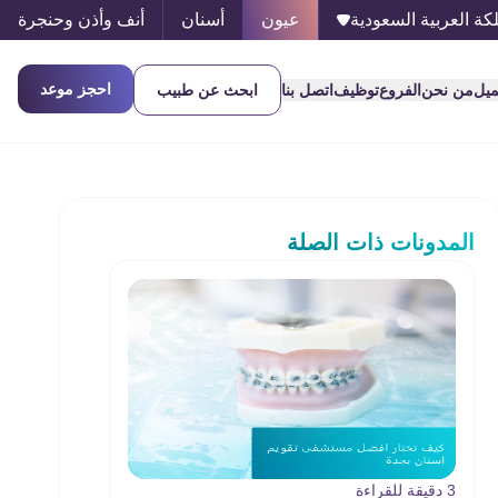
كة العربية السعودية
عيون
أسنان
أنف وأذن وحنجرة
احجز موعد
ميل
من نحن
الفروع
توظيف
اتصل بنا
ابحث عن طبيب
المدونات ذات الصلة
3 دقيقة للقراءة