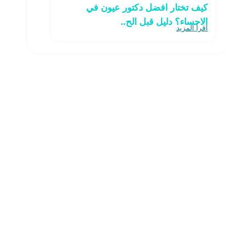
كيف تختار افضل دكتور عيون في
الاحساء؟ دليل قبل الح..
اقرأ المزيد