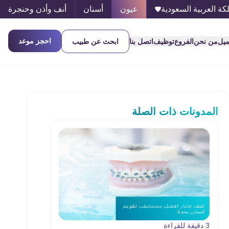
كة العربية السعودية
عيون
أسنان
أنف وأذن وحنجرة
احجز موعد
ميل
من نحن
الفروع
توظيف
اتصل بنا
ابحث عن طبيب
المدونات ذات الصلة
3 دقيقة للقراءة