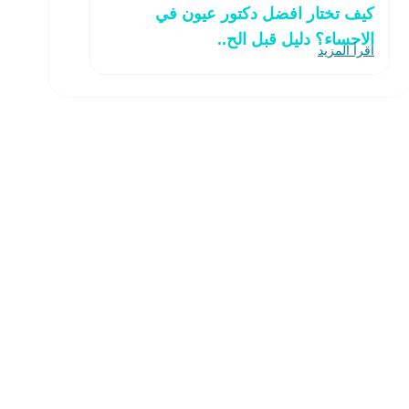
كيف تختار افضل دكتور عيون في
الاحساء؟ دليل قبل الح..
اقرأ المزيد