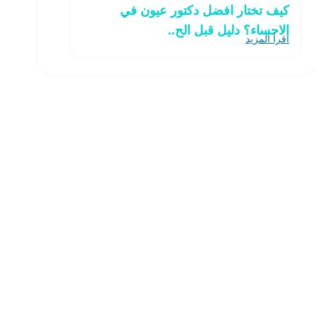
كيف تختار افضل دكتور عيون في
الاحساء؟ دليل قبل الح..
اقرأ المزيد