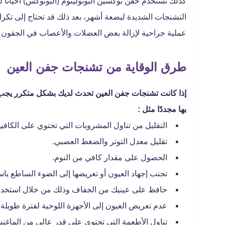
كذلك تستخدم حقن توكسين البوتولينوم (البوتوكس) أحيانًا 
التشنجات الشديدة لبضعة أشهر، بعد ذلك قد تحتاج إلى تكرا
عملية جراحية لإزالة بعض العضلات والأعصاب في الجفون و
طرق الوقاية من تشنجات جفن العين
إذا كانت تشنجات جفن العين تحدث لديك بشكل متكرر يجب 
بها مجددًا مثل :
التقليل من تناول المشروبات التي تحتوي على الكافيي
تقليل معدل التوتر والضغط العصبي.
الحصول على مقدار كافي من النوم.
تجنب إجهاد العيون أو تعريضها إلى الضوء الساطع باس
حافظ على عينيك من الجفاف وذلك من خلال استخدام 
عدم تعريض العيون إلى الأجهزة اللوحية لفترة طويلة ل
تناول الأطعمة التي تحتوي على قدر عالي من الماغنس