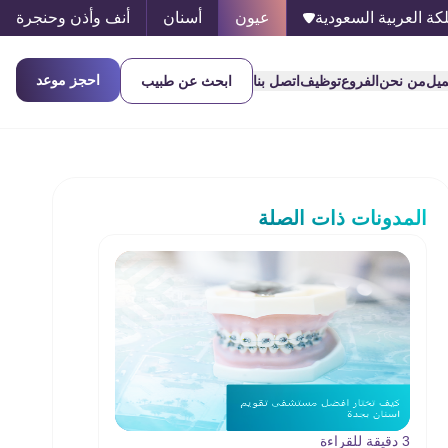
كة العربية السعودية
عيون
أسنان
أنف وأذن وحنجرة
احجز موعد
ميل
من نحن
الفروع
توظيف
اتصل بنا
ابحث عن طبيب
المدونات ذات الصلة
3 دقيقة للقراءة