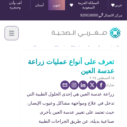
المملكة العربية
أنف وأذن
عربي
عيون
أسنان
السعودية
وحنجرة
مركز الاتصال
920018000
الرئيسية
المدونة
تعرف على أنواع عمليات زراعة عدسة العين
تعرف على أنواع عمليات زراعة
عدسة العين
١٥ أغسطس ٢٠٢٤
شارك
زراعة عدسة العين هي إحدى الحلول الطبية التي
تدخل في علاج ومواجهة مشاكل وعيوب الإبصار،
حيث تعتمد على تغيير عدسة العين بأخرى
صناعية بديلة، عن طريق الجراحات الطبية