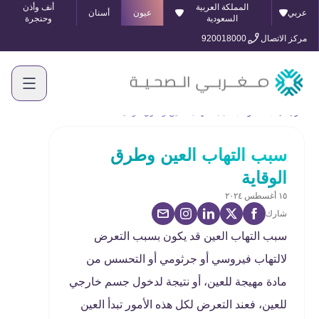
المملكة العربية
أنف وأذن
عربي
عيون
أسنان
السعودية
وحنجرة
مركز الاتصال
920018000
الرئيسية
المدونة
سبب التهاب العين وطرق الوقاية
سبب التهاب العين وطرق
الوقاية
١٥ أغسطس ٢٠٢٤
شارك
سبب التهاب العين قد يكون بسبب التعرض
لالتهاب فيروسي أو جرثومي أو التحسس من
مادة مهيجة للعين، أو نتيجة لدخول جسم خارجي
للعين، فعند التعرض لكل هذه الأمور تبدأ العين