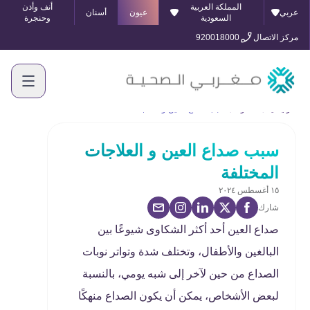
المملكة العربية
أنف وأذن
عربي
عيون
أسنان
السعودية
وحنجرة
مركز الاتصال
920018000
الرئيسية
المدونة
سبب صداع العين و العلاجات المختلفة
سبب صداع العين و العلاجات
المختلفة
١٥ أغسطس ٢٠٢٤
شارك
صداع العين أحد أكثر الشكاوى شيوعًا بين
البالغين والأطفال، وتختلف شدة وتواتر نوبات
الصداع من حين لآخر إلى شبه يومي، بالنسبة
لبعض الأشخاص، يمكن أن يكون الصداع منهكًا