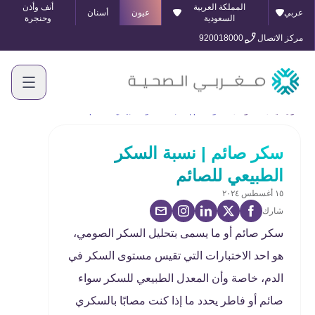
المملكة العربية
أنف وأذن
عربي
عيون
أسنان
السعودية
وحنجرة
مركز الاتصال
920018000
الرئيسية
المدونة
سكر صائم | نسبة السكر الطبيعي للصائم
سكر صائم | نسبة السكر
الطبيعي للصائم
١٥ أغسطس ٢٠٢٤
شارك
سكر صائم أو ما يسمى بتحليل السكر الصومي،
هو احد الاختبارات التي تقيس مستوى السكر في
الدم، خاصة وأن المعدل الطبيعي للسكر سواء
صائم أو فاطر يحدد ما إذا كنت مصابًا بالسكري