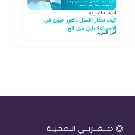
4 دقيقة للقراءة
كيف تختار افضل دكتور عيون في
الاحساء؟ دليل قبل الح..
اقرأ المزيد