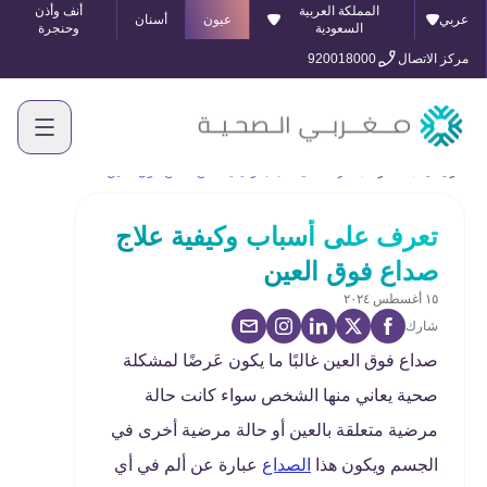
المملكة العربية
أنف وأذن
عربي
عيون
أسنان
السعودية
وحنجرة
مركز الاتصال
920018000
الرئيسية
المدونة
تعرف على أسباب وكيفية علاج صداع فوق العين
تعرف على أسباب وكيفية علاج
صداع فوق العين
١٥ أغسطس ٢٠٢٤
شارك
صداع فوق العين غالبًا ما يكون عَرضًا لمشكلة
صحية يعاني منها الشخص سواء كانت حالة
مرضية متعلقة بالعين أو حالة مرضية أخرى في
الجسم ويكون هذا
الصداع
عبارة عن ألم في أي