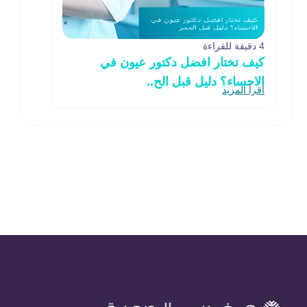
4 دقيقة للقراءة
كيف تختار افضل دكتور عيون في
الاحساء؟ دليل قبل الح..
اقرأ المزيد