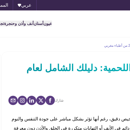
عربي
الممل
عيون
أسنان
أنف وأذن وحنجرة
تج
للحمية: دليلك الشامل لعام
شارك
يص دقيق، رغم أنها تؤثر بشكل مباشر على جودة التنفس والنوم
ائم في الأنف أو التهابات متكررة في الحلق والأذن دون معرفة