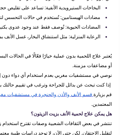
البخاخات الستيرويدية الأنفية: تساعد على تقليص حجم 
مضادات الهيستامين: تُستخدم في حالات التحسس لتخ
المضادات الحيوية: تُوصف فقط عند وجود عدوى بكتير
الرعاية المنزلية: مثل استنشاق البخار، غسل الأنف
يُعتبر علاج اللحمية بدون عملية خيارًا فعّالًا في الحالات ا
أو مضاعفات مزمنة.
نوصي في مستشفيات مغربي بعدم استخدام أي دواء دون إش
إذا كنت تبحث عن بدائل للجراحة وترغب في تقييم حالتك ب
قم بزيارة
قسم الأنف والأذن والحنجرة في مستشفيات مغر
المعتمدين.
هل يمكن علاج لحمية الأنف بزيت الزيتون؟
تنتشر في بعض الثقافات الشعبية وصفات تقترح استخدام زيت
لتقليل الاحتقان. لكن حتى الآن، لا توجد دراسات طبية معتم