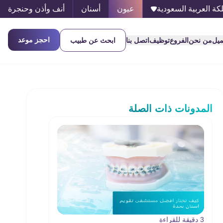
كة العربية السعودية
عيون
أسنان
أنف وأذن وحنجرة
احجز موعد
ميل
من نحن
الفروع
توظيف
اتصل بنا
ابحث عن طبيب
المدونات ذات الصلة
3 دقيقة للقراءة