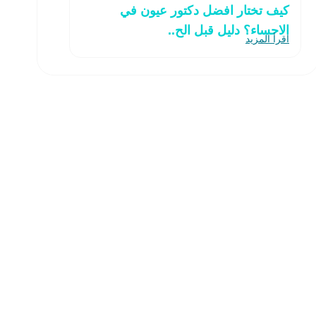
كيف تختار افضل دكتور عيون في
الاحساء؟ دليل قبل الح..
اقرأ المزيد