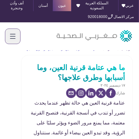
المملكة العربية
أنف وأذن
عربي
عيون
أسنان
السعودية
وحنجرة
مركز الاتصال
920018000
الرئيسية
المدونة
ما هي عتامة قرنية العين، وما أسبابها وطرق علاجها؟
ما هي عتامة قرنية العين، وما
أسبابها وطرق علاجها؟
١٧ ديسمبر ٢٠٢٤
شارك
عتامة قرنية العين هي حالة تظهر عندما يحدث
تضرر أو تندب في أنسجة القرنية، فتصبح القرنية
معتمة، مما يمنع مرور الضوء ويؤثر سلبًا على
الرؤية، وقد تبدو العين بيضاء أو غائمة. سنتناول