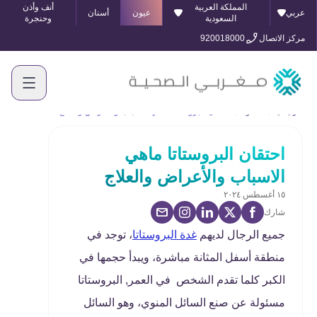
المملكة العربية
أنف وأذن
عربي
عيون
أسنان
السعودية
وحنجرة
مركز الاتصال
920018000
الرئيسية
المدونة
احتقان البروستاتا ماهي الاسباب والأعراض والعلاج
احتقان البروستاتا ماهي
الاسباب والأعراض والعلاج
١٥ أغسطس ٢٠٢٤
شارك
جميع الرجال لديهم
غدة البروستاتا
، توجد في
منطقة أسفل المثانة مباشرة، ويبدأ حجمها في
الكبر كلما تقدم الشخص في العمر, البروستاتا
مسئولة عن صنع السائل المنوي، وهو السائل