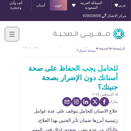
المملكة العربية
أنف وأذن
عربي
عيون
أسنان
السعودية
وحنجرة
مركز الاتصال
920018000
للحامل يجب الحفاظ على صحة أسنانك دون الإضرار
الرئيسية
المدونة
بصحة جنينك؟
للحامل يجب الحفاظ على صحة
أسنانك دون الإضرار بصحة
جنينك؟
١٥ أغسطس ٢٠٢٤
شارك
علاج الاسنان للحامل يتوقف على عدة عوامل
رئيسية أبرزها ضمان تأثر الجنين بهذا العلاج،
والتأكد من عدم تضرر صحته، لذلك فمن المهم