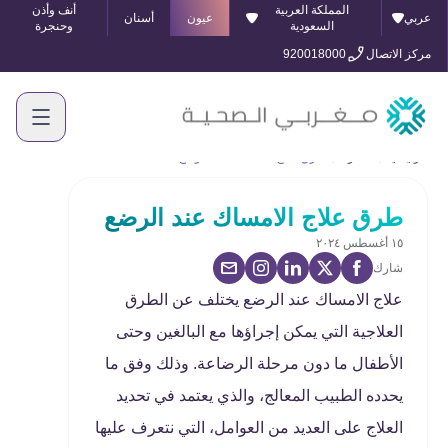
المملكة العربية
أنف وأذن
عربي
عيون
أسنان
السعودية
وحنجرة
مركز الاتصال
920018000
الرئيسية
المدونة
طرق علاج الامساك عند الرضع
طرق علاج الامساك عند الرضع
١٥ أغسطس ٢٠٢٤
شارك
علاج الامساك عند الرضع يختلف عن الطرق
العلاجية التي يمكن إجراؤها مع البالغين وحتى
الأطفال ما دون مرحلة الرضاعة. وذلك وفق ما
يحدده الطبيب المعالج، والذي يعتمد في تحديد
العلاج على العديد من العوامل، التي نتعرف عليها