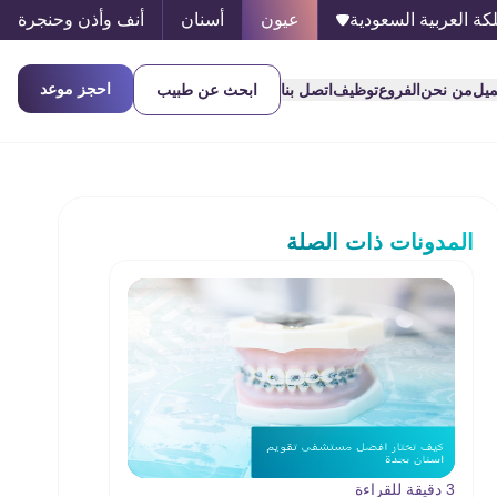
كة العربية السعودية
عيون
أسنان
أنف وأذن وحنجرة
احجز موعد
ميل
من نحن
الفروع
توظيف
اتصل بنا
ابحث عن طبيب
المدونات ذات الصلة
3 دقيقة للقراءة