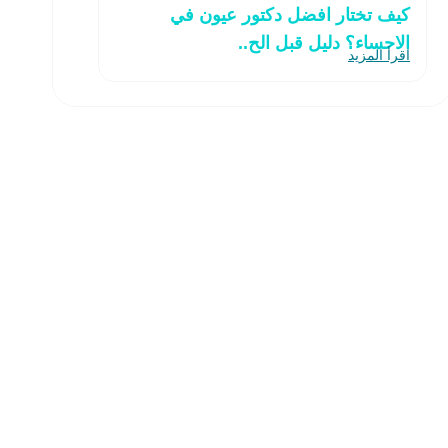
كيف تختار افضل دكتور عيون في
الاحساء؟ دليل قبل الح..
اقرأ المزيد