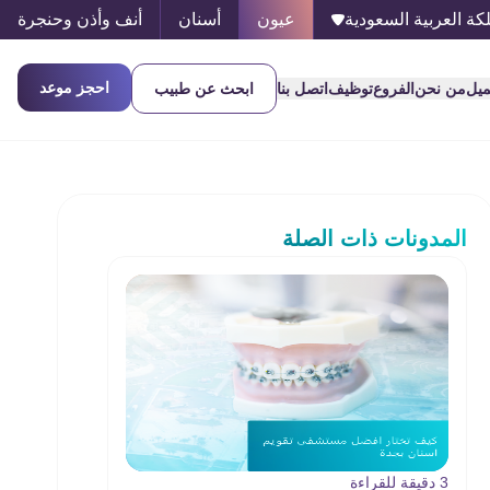
كة العربية السعودية
عيون
أسنان
أنف وأذن وحنجرة
احجز موعد
ميل
من نحن
الفروع
توظيف
اتصل بنا
ابحث عن طبيب
المدونات ذات الصلة
3 دقيقة للقراءة