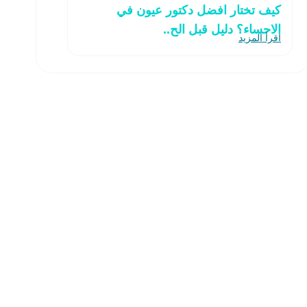
كيف تختار افضل دكتور عيون في
الاحساء؟ دليل قبل الح..
اقرأ المزيد