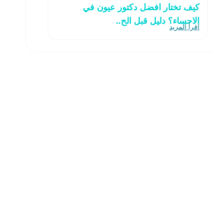
كيف تختار افضل دكتور عيون في
الاحساء؟ دليل قبل الح..
اقرأ المزيد