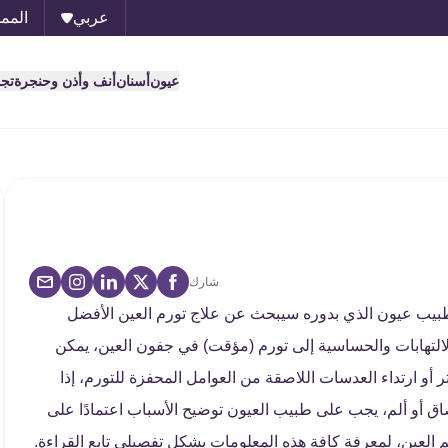
عربي
الممل
عيون
أسنان
أنف وأذن وحنجرة
تج
شارك
يب عيون الذي بدوره سيبحث عن علاج تورم العين الأفضل
الالتهابات والحساسية إلى تورم (مؤقت) في جفون العين، يمكن
أو ارتداء العدسات اللاصقة من العوامل المحفزة للتورم، إذا
اق أو ألم، يجب على طبيب العيون توضيح الأسباب اعتمادًا على
 العين، لمعرفة كافة هذه المعلومات بشكل تفصيلي تابع القراءة.