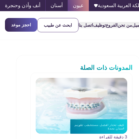
كة العربية السعودية
عيون
أسنان
أنف وأذن وحنجرة
احجز موعد
ميل
من نحن
الفروع
توظيف
اتصل بنا
ابحث عن طبيب
المدونات ذات الصلة
3 دقيقة للقراءة