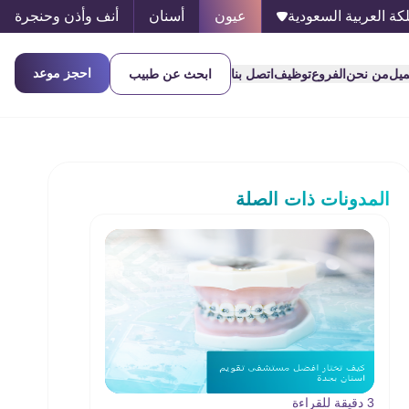
كة العربية السعودية
عيون
أسنان
أنف وأذن وحنجرة
احجز موعد
ميل
من نحن
الفروع
توظيف
اتصل بنا
ابحث عن طبيب
المدونات ذات الصلة
3 دقيقة للقراءة