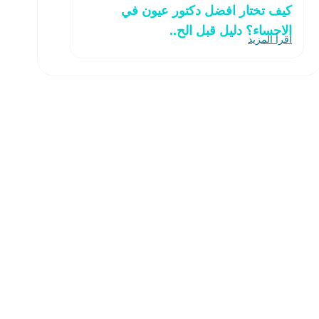
كيف تختار افضل دكتور عيون في
الاحساء؟ دليل قبل الح..
اقرأ المزيد