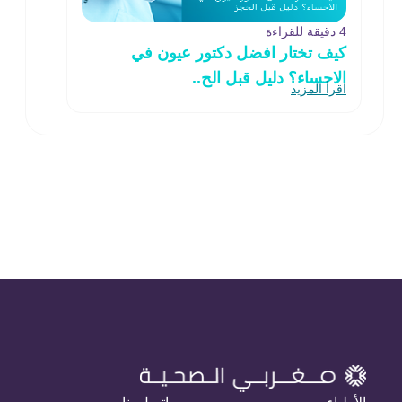
4 دقيقة للقراءة
كيف تختار افضل دكتور عيون في
الاحساء؟ دليل قبل الح..
اقرأ المزيد