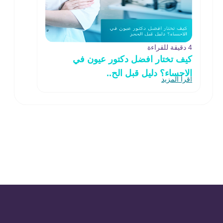
4 دقيقة للقراءة
كيف تختار افضل دكتور عيون في
الاحساء؟ دليل قبل الح..
اقرأ المزيد