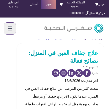
المملكة العربية
أنف وأذن
عربي
عيون
أسنان
السعودية
وحنجرة
مركز الاتصال
920018000
الرئيسية
المدونة
علاج جفاف العين في المنزل: نصائح فعالة
علاج جفاف العين في المنزل:
نصائح فعالة
١٩ يونيو ٢٠٢٦
شارك
آخر تحديث: 19/6/2026
يبحث كثير من المرضى عن علاج جفاف العين في
المنزل عندما يكون الانزعاج خفيفًا أو مرتبطًا
بعادات يومية مثل استخدام الهاتف لفترات طويلة،