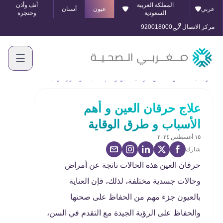
المملكة العربية
أنف وأذن
عربي
عيون
أسنان
السعودية
وحنجرة
مركز الاتصال
920018000
الرئيسية
المدونة
علاج حرقان العين و أهم الأسباب و طرق الوقاية
علاج حرقان العين و أهم
الأسباب و طرق الوقاية
١٥ أغسطس ٢٠٢٤
شارك
حرقان العين هذه الحالات ناتجة عن أمراض
وحالات جسدية مختلفة، لذلك، فإن العناية
بالعيون جزء مهم من الحفاظ على صحتها
والحفاظ على الرؤية الجيدة مع التقدم في السن،