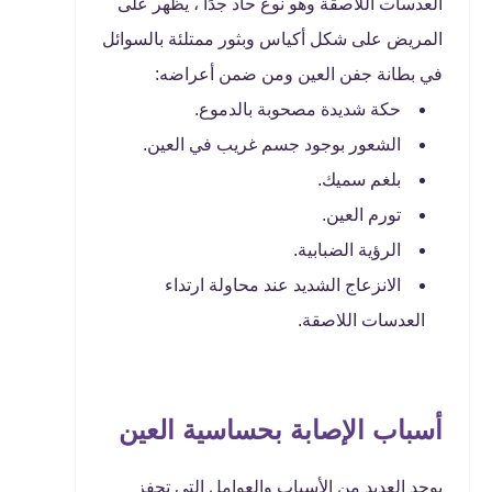
العدسات اللاصقة وهو نوع حاد جدًا ، يظهر على
المريض على شكل أكياس وبثور ممتلئة بالسوائل
في بطانة جفن العين ومن ضمن أعراضه:
حكة شديدة مصحوبة بالدموع.
الشعور بوجود جسم غريب في العين.
بلغم سميك.
تورم العين.
الرؤية الضبابية.
الانزعاج الشديد عند محاولة ارتداء
العدسات اللاصقة.
أسباب الإصابة بحساسية العين
يوجد العديد من الأسباب والعوامل التي تحفز