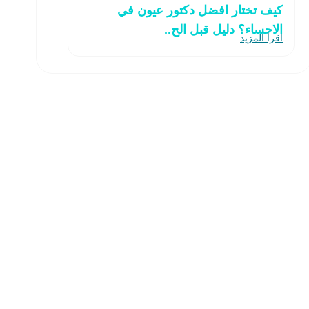
كيف تختار افضل دكتور عيون في
الاحساء؟ دليل قبل الح..
اقرأ المزيد