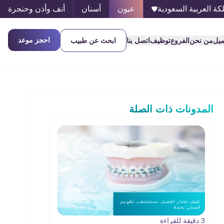
كة العربية السعودية
عيون
أسنان
أنف وأذن وحنجرة
احجز موعد
ميل
من نحن
الفروع
توظيف
اتصل بنا
ابحث عن طبيب
المدونات ذات الصلة
3 دقيقة للقراءة