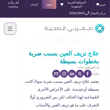
المملكة العربية
أنف وأذن
عربي
عيون
أسنان
السعودية
وحنجرة
مركز الاتصال
920018000
الرئيسية
المدونة
علاج نزيف العين بسبب ضربة بخطوات بسيطة
علاج نزيف العين بسبب ضربة
بخطوات بسيطة
١٥ أغسطس ٢٠٢٤
شارك
يعتمد علاج نزيف العين بسبب ضربة سواءً كانت
بسيطة أو شديدة، على الأعراض الأخرى
المُصاحبة لهذا الحالة، لكن من الضروري أولًا
التعرف على ما هو نزيف العين والأسباب