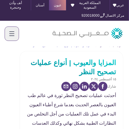
المملكة العربية
أنف وأذن
عربي
عيون
أسنان
السعودية
وحنجرة
مركز الاتصال
920018000
الرئيسية
المدونة
المزايا والعيوب | أنواع عمليات تصحيح النظر
المزايا والعيوب | أنواع عمليات
تصحيح النظر
١٥ أغسطس ٢٠٢٤
شارك
أحدثت عمليات تصحيح النظر ثورة في عالم طب
العيون بالعصر الحديث بعدما شرع أطباء العيون
البدء في عمل تلك العمليات من أجل التخلص من
النظارات الطبية بشكل نهائي وكذلك العدسات