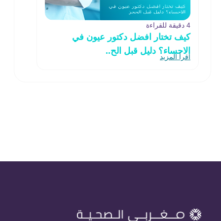
4 دقيقة للقراءة
كيف تختار افضل دكتور عيون في
الاحساء؟ دليل قبل الح..
اقرأ المزيد