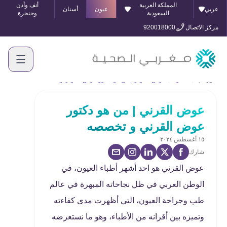
المملكة العربية
أنف وأذن
عربي
عيون
أسنان
السعودية
وحنجرة
مركز الاتصال
920018000
الرئيسية
المدونة
عوض القرني | من هو دكتور عوض القرني و تخصصه
عوض القرني | من هو دكتور
عوض القرني و تخصصه
١٥ أغسطس ٢٠٢٤
شارك
عوض القرني هو احد أشهر أطباء العيون، في
الوطن العربي في ظل نجاحاته المبهرة في عالم
طب وجراحة العيون، التي أظهرت مدى كفاءته
وتميزه بين أقرانه من الأطباء، وهو ما نستعرضه