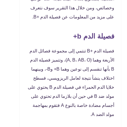
وخصائص، ومن خلال هذا التقرير سوف نتعرف
على مزيد من المعلومات عن فصيلة الدم +B.
فصيلة الدم b+
فصيلة الدم +B تنتمي إلى مجموعة فصائل الدم
الأربعة وهما (A, B، AB، O)، وتتميز فصيلة الدم
B بأنها تنقسم إلى نوعين وهما B+ وB-، وبينهما
اختلاف ينشأ نتيجة لعامل الريزويسي، فسطح
خلايا الدم الحمراء في فصيلة الدم B يحتوي على
مولد ضد B في حين أن بلازما الدم تحتوي على
أجسام مضادة خاصة بالنوع A فتقوم بمهاجمة
مولد الضد A.