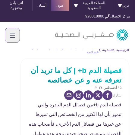
المملكة العربية
أنف وأذن
عربي
عيون
أسنان
السعودية
وحنجرة
مركز الاتصال
920018000
فصيلة الدم b+ | كل ما تريد أن تعرفه عنه و عن
الرئيسية
المدونة
خصائصه
فصيلة الدم b+ | كل ما تريد أن
تعرفه عنه و عن خصائصه
١٥ أغسطس ٢٠٢٤
شارك
فصيلة الدم b+من فصائل الدم النادرة والتي
تتميز بأن لها الكثير من الخصائص التي تميزها
عن غيرها من فصائل الدم الأخرى، فأصحاب هذه
الفصيلة يتمتعون بصحة جيدة نتيجة عدة عوامل