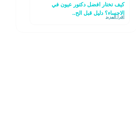
كيف تختار افضل دكتور عيون في
الاحساء؟ دليل قبل الح..
اقرأ المزيد