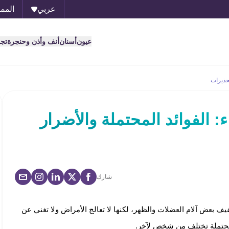
عربي
الممل
عيون
أسنان
أنف وأذن وحنجرة
تج
تحذيرات
: الفوائد المحتملة والأضرار
شارك
 بعض آلام العضلات والظهر، لكنها لا تعالج الأمراض ولا تغني عن
د محتملة تختلف من شخص لآخر.