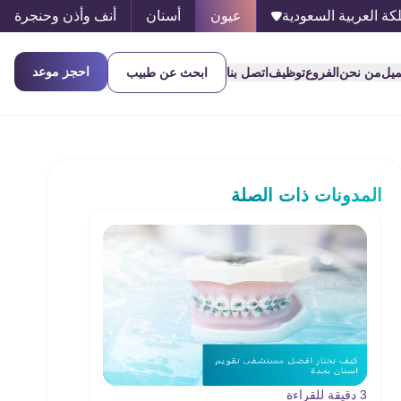
كة العربية السعودية
عيون
أسنان
أنف وأذن وحنجرة
احجز موعد
ميل
من نحن
الفروع
توظيف
اتصل بنا
ابحث عن طبيب
المدونات ذات الصلة
3 دقيقة للقراءة