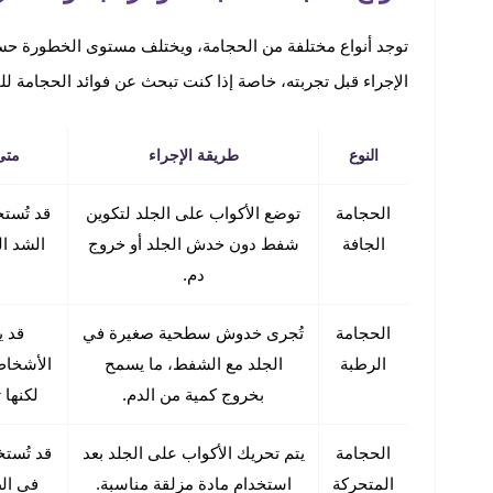
توجد أنواع مختلفة من الحجامة، ويختلف مستوى الخطورة حس
الإجراء قبل تجربته، خاصة إذا كنت تبحث عن فوائد الحجامة لل
النوع
طريقة الإجراء
متى
الحجامة
توضع الأكواب على الجلد لتكوين
قد تُست
الجافة
شفط دون خدش الجلد أو خروج
الشد ا
دم.
الحجامة
تُجرى خدوش سطحية صغيرة في
قد ي
الرطبة
الجلد مع الشفط، ما يسمح
الأشخاص
بخروج كمية من الدم.
لكنها ت
الحجامة
يتم تحريك الأكواب على الجلد بعد
قد تُست
المتحركة
استخدام مادة مزلقة مناسبة.
في الظ