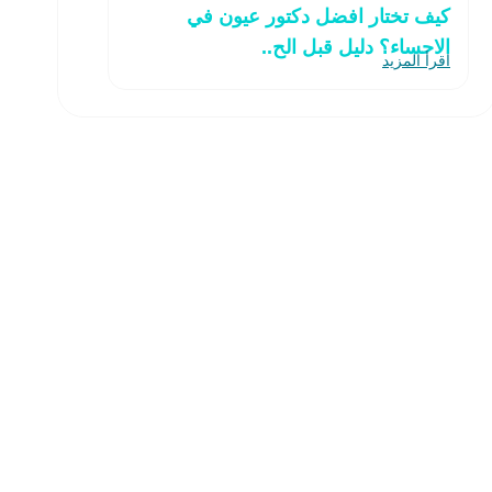
كيف تختار افضل دكتور عيون في
الاحساء؟ دليل قبل الح..
اقرأ المزيد