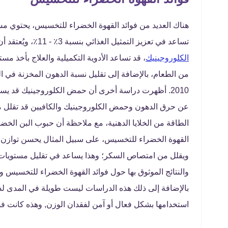
هناك العديد من فوائد القهوة الخضراء للتخسيس، يحتوي م
تساعد في تعزيز التمثيل الغذائي بنسبة 3٪ - 11٪، ويُعتقد أن المكون النشط الرئيسي في مستخلص البن الأخضر هو حمض
الكلوروجينيك
، قد تساعد الأدوية التكميلية والعلاج بأخذ 
من الطعام، بالإضافة إلى تقليل نسبة الدهون المخزنة في ال
2010. أظهرت دراسة أخرى أن حمض الكلوروجينيك قد يسا
عن حرق الدهون وحمض الكلوروجينيك والكافيين قد تقلل من
الطاقة من الخلايا الدهنية، مع ملاحظة أن حبوب البن الخضر
القهوة الخضراء للتخسيس، على سبيل المثال يحسن توازن ا
ويقلل من امتصاص السكر؛ وهذا يساعد في تقليل مستويات ال
والنتائج الموثوق بها حول فوائد القهوة الخضراء للتخسيس وت
بالإضافة إلى ذلك هذه الدراسات ليست طويلة في المدى لذل
استخدامها بشكل فعال أو آمن لفقدان الوزن, وهذه كانت ف