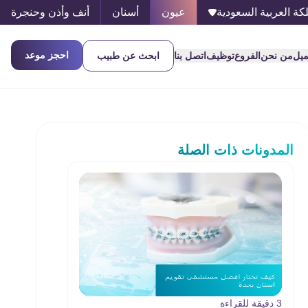
كة العربية السعودية
عيون
أسنان
أنف وأذن وحنجرة
احجز موعد
ميل
من نحن
الفروع
توظيف
اتصل بنا
ابحث عن طبيب
المدونات ذات الصلة
3 دقيقة للقراءة