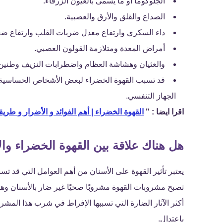
الجلوكوما أو ما يسمى بالعيون الزرقاء.
الصداع والقلق والأرق والعصبية.
داء السكري وارتفاع معدل ضربات القلب وارتفاع ضغ
أمراض المعدة ومتلازمة القولون العصبي.
والغثيان وهشاشة العظام واضطرابات النزيف وطنين 
قد تسبب القهوة الخضراء لبعض الأشخاص الحساسية
الجهاز التنفسي.
اقرا ايضا : "
القهوة الخضراء | أهم الفوائد و الأضرار و طريق
هل هناك علاقة بين القهوة الخضراء وال
يعتبر تأثير القهوة على الأسنان من أهم العوامل التي قد ت
تصبح مشروبات القهوة مشروبًا صحيًا غير ضار بالأسنان وهو
أكثر الآثار الضارة التي تسببها الإفراط في شرب هذا المشرو
باعتدال.